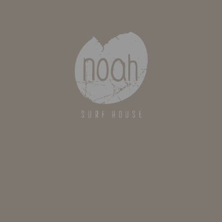
Noah Surf Hostel
Av. do Atlantico
2560-042 Silveira Torres Vedras
Portugal
Reservas: +351 261 932 355
Reservas:
info@noahsurfhouseportugal.com
Direcções
De Lisboa
: Apanhe a A8 em direção a
Loures/Leiria. Saia da autoestrada na saída 9,
ao quilómetro 44. Tome a direção Lourinhã e,
após 3 km, vire à esquerda no sentido de A dos